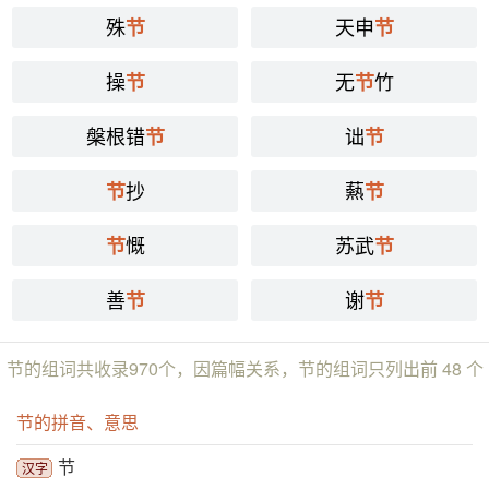
殊
天申
节
节
操
无
竹
节
节
槃根错
诎
节
节
抄
爇
节
节
慨
苏武
节
节
善
谢
节
节
节的组词共收录970个，因篇幅关系，节的组词只列出前 48 个
节的拼音、意思
节
汉字