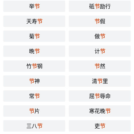
举
砥
励行
节
节
天寿
假
节
节
菊
做
节
节
晩
计
节
节
竹
钢
然
节
节
神
清
里
节
节
常
屈
辱命
节
节
片
寒花晚
节
节
三八
吏
节
节