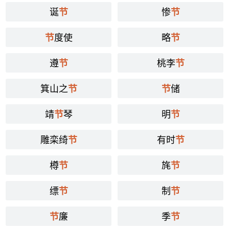
诞
惨
节
节
度使
略
节
节
遵
桃李
节
节
箕山之
储
节
节
靖
琴
明
节
节
雕栾绮
有时
节
节
樽
旄
节
节
缥
制
节
节
廉
季
节
节