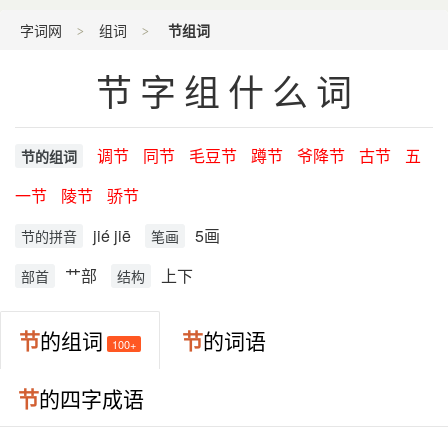
字词网
组词
节组词
节字组什么词
调节
同节
毛豆节
蹲节
爷降节
古节
五
节的组词
一节
陵节
骄节
jié jiē
5画
节的拼音
笔画
艹部
上下
部首
结构
节
的组词
节
的词语
100+
节
的四字成语