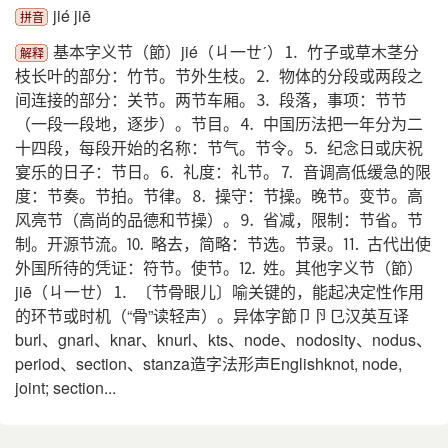
jié jiē
拼音
基本字义节（節）jié（ㄐ一ㄝˊ）⒈ 竹子或草木茎分
解释
枝长叶的部分：竹节。节外生枝。⒉ 物体的分段或两段之
间连接的部分：关节。两节车厢。⒊ 段落，事项：节节
（一段一段地，逐步）。节目。⒋ 中国历法把一年分为二
十四段，每段开始的名称：节气。节令。⒌ 纪念日或庆祝
宴乐的日子：节日。⒍ 礼度：礼节。⒎ 音调高低缓急的限
度：节奏。节拍。节律。⒏ 操守：节操。晚节。变节。高
风亮节（高尚的品德和节操）。⒐ 省减，限制：节省。节
制。开源节流。⒑ 略去，简略：节选。节录。⒒ 古代出使
外国所待的凭证：符节。使节。⒓ 姓。其他字义节（節）
jiē（ㄐ一ㄝ）⒈ 〔节骨眼儿〕喻关键的，能起决定性作用
的环节或时机（“骨”读轻声）。异体字節卩卪㔾汉英互译
burl、gnarl、knar、knurl、kts、node、nodosity、nodus、
period、section、stanza造字法形声Englishknot, node,
joint; section...