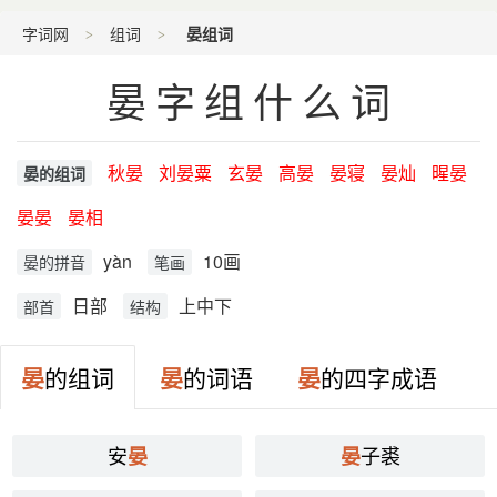
字词网
组词
晏组词
晏字组什么词
秋晏
刘晏粟
玄晏
高晏
晏寝
晏灿
暒晏
晏的组词
晏晏
晏相
yàn
10画
晏的拼音
笔画
日部
上中下
部首
结构
晏
的组词
晏
的词语
晏
的四字成语
安
子裘
晏
晏