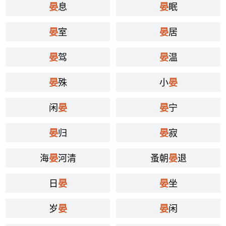
息
眠
晏
晏
室
居
晏
晏
驾
温
晏
晏
殊
小
晏
晏
闲
宁
晏
晏
归
寂
晏
晏
海
河清
蚤朝
退
晏
晏
日
坐
晏
晏
岁
闲
晏
晏