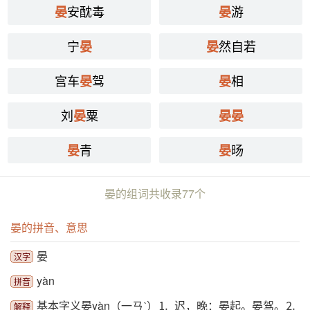
安酖毒
游
晏
晏
宁
然自若
晏
晏
宫车
驾
相
晏
晏
刘
粟
晏
晏
晏
青
旸
晏
晏
晏的组词共收录77个
晏的拼音、意思
晏
汉字
yàn
拼音
基本字义晏yàn（一ㄢˋ）⒈ 迟，晚：晏起。晏驾。⒉
解释