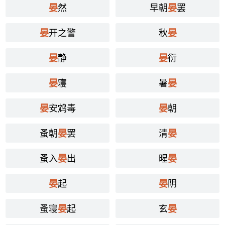
然
早朝
罢
晏
晏
开之警
秋
晏
晏
静
衍
晏
晏
寝
暑
晏
晏
安鸩毒
朝
晏
晏
蚤朝
罢
清
晏
晏
蚤入
出
暒
晏
晏
起
阴
晏
晏
蚤寝
起
玄
晏
晏