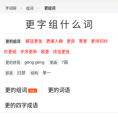
字词网
组词
更组词
更字组什么词
解弦更张
更阑人静
更房
寒更
更待何时
更的组词
抄更纸
岁序更新
租更
改弦更张
gēng gèng
7画
更的拼音
笔画
曰部
单一
部首
结构
更的组词
更的词语
100+
更的四字成语