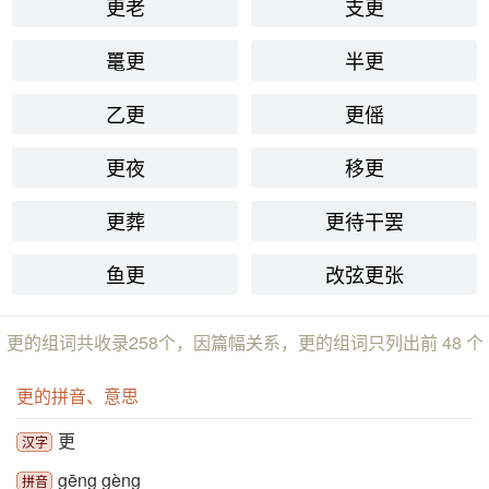
更老
支更
鼍更
半更
乙更
更傜
更夜
移更
更葬
更待干罢
鱼更
改弦更张
更的组词共收录258个，因篇幅关系，更的组词只列出前 48 个
更的拼音、意思
更
汉字
gēng gèng
拼音