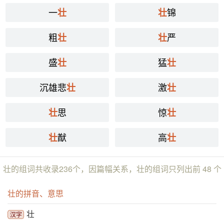
一
锦
壮
壮
粗
严
壮
壮
盛
猛
壮
壮
沉雄悲
激
壮
壮
思
惊
壮
壮
猷
高
壮
壮
壮的组词共收录236个，因篇幅关系，壮的组词只列出前 48 个
壮的拼音、意思
壮
汉字