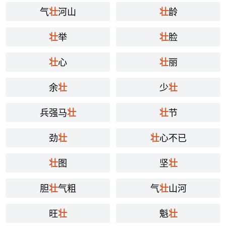
气
河山
龄
壮
壮
举
脸
壮
壮
心
丽
壮
壮
余
少
壮
壮
兵强马
节
壮
壮
劲
心不已
壮
壮
图
坚
壮
壮
胆
气粗
气
山河
壮
壮
旺
魁
壮
壮