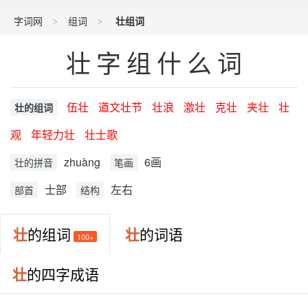
字词网
组词
壮组词
壮字组什么词
伍壮
遒文壮节
壮浪
激壮
克壮
夹壮
壮
壮的组词
观
年轻力壮
壮士歌
zhuàng
6画
壮的拼音
笔画
士部
左右
部首
结构
壮
的组词
壮
的词语
100+
壮
的四字成语