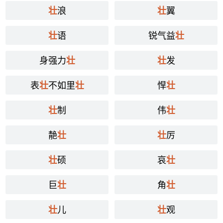
浪
翼
壮
壮
语
锐气益
壮
壮
身强力
发
壮
壮
表
不如里
悍
壮
壮
壮
制
伟
壮
壮
靘
厉
壮
壮
硕
哀
壮
壮
巨
角
壮
壮
儿
观
壮
壮