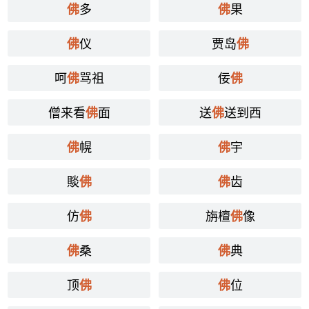
多
果
佛
佛
仪
贾岛
佛
佛
呵
骂祖
佞
佛
佛
僧来看
面
送
送到西
佛
佛
幌
宇
佛
佛
賧
齿
佛
佛
仿
旃檀
像
佛
佛
桑
典
佛
佛
顶
位
佛
佛