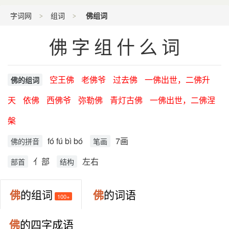
字词网
组词
佛组词
佛字组什么词
空王佛
老佛爷
过去佛
一佛出世，二佛升
佛的组词
天
依佛
西佛爷
弥勒佛
青灯古佛
一佛出世，二佛涅
槃
fó fú bì bó
7画
佛的拼音
笔画
亻部
左右
部首
结构
佛
的组词
佛
的词语
100+
佛
的四字成语