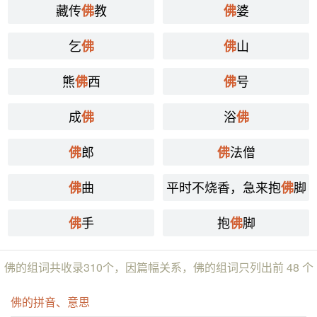
藏传
教
婆
佛
佛
乞
山
佛
佛
熊
西
号
佛
佛
成
浴
佛
佛
郎
法僧
佛
佛
曲
平时不烧香，急来抱
脚
佛
佛
手
抱
脚
佛
佛
佛的组词共收录310个，因篇幅关系，佛的组词只列出前 48 个
佛的拼音、意思