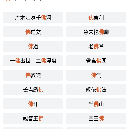
库木吐喇千
洞
舍利
佛
佛
道艾
急来抱
脚
佛
佛
道
老
爷
佛
佛
一
出世，二
涅盘
雀离
图
佛
佛
佛
教徒
气
佛
佛
长斋绣
皈依
法
佛
佛
汗
千
山
佛
佛
威音王
空王
佛
佛