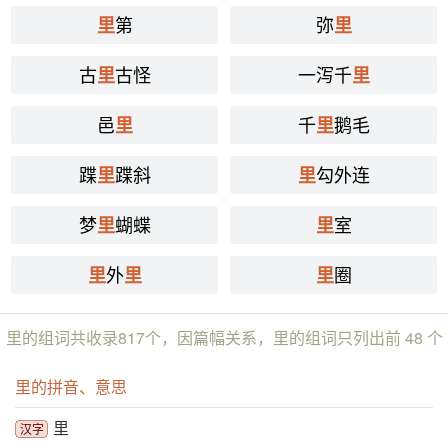
第
弥
里
里
古
古怪
一泻千
里
里
邑
千
鹅毛
里
里
蹀
蹀斜
勾外连
里
里
梦
蝴蝶
室
里
里
外
圈
里
里
里
里的组词共收录817个，因篇幅关系，里的组词只列出前 48 个
里的拼音、意思
里
汉字