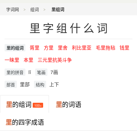
字词网
组词
里组词
里字组什么词
胥里
方里
里舍
利比里亚
毛里拖毡
钱里
里的组词
一昧里
本里
三元里抗英斗争
lǐ
7画
里的拼音
笔画
里部
上下
部首
结构
里
的组词
里
的词语
100+
里
的四字成语