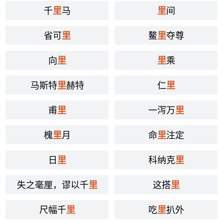
千
马
间
里
里
省可
鳌
夺尊
里
里
向
乘
里
里
马斯特
赫特
仁
里
里
甫
一泻万
里
里
槐
月
命
注定
里
里
日
科纳克
里
里
失之毫厘，谬以千
这搭
里
里
尺幅千
吃
扒外
里
里