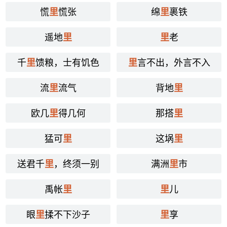
慌
慌张
绵
裹铁
里
里
遥地
老
里
里
千
馈粮，士有饥色
言不出，外言不入
里
里
流
流气
背地
里
里
欧几
得几何
那搭
里
里
猛可
这埚
里
里
送君千
，终须一别
满洲
市
里
里
禹帐
儿
里
里
眼
揉不下沙子
享
里
里