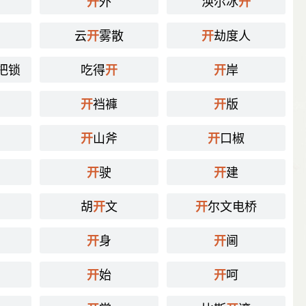
外
涣尔冰
开
开
云
雾散
劫度人
开
开
把锁
吃得
岸
开
开
裆褲
版
开
开
山斧
口椒
开
开
驶
建
开
开
胡
文
尔文电桥
开
开
身
阃
开
开
始
呵
开
开