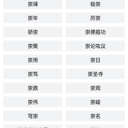
崇竦
极崇
崇年
厉崇
骄崇
崇德报功
崇奬
崇论吰议
崇用
崇日
崇笃
崇圣寺
崇鼎
崇观
崇伟
崇峻
穹崇
崇名