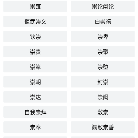
崇薙
崇论闳论
偃武崇文
白崇禧
钦崇
崇卑
崇贵
崇聚
崇崒
崇堕
崇朝
封崇
崇达
崇闳
自我崇拜
敷崇
崇奉
蠲敝崇善