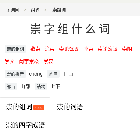
字词网
组词
崇组词
崇字组什么词
敷崇
追崇
崇论谹议
睦崇
崇论宏议
崇阻
崇的组词
崇文
闳宇崇楼
崇衷
chóng
11画
崇的拼音
笔画
山部
上下
部首
结构
崇的组词
崇的词语
100+
崇的四字成语