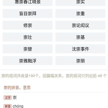
惠崇春江晓景
崇实
盲目崇拜
崇重
修崇
崇论闳议
崇壮
崇基
崇替
沈崇事件
崇雅黜浮
崇丽
崇的组词共收录190个，因篇幅关系，崇的组词只列出前 48 个
崇的拼音、意思
崇
汉字
chóng
拼音