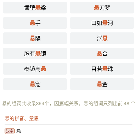
凿壁
梁
刀梦
悬
悬
手
口如
河
悬
悬
隔
浮
悬
悬
胸有
镜
合
悬
悬
秦镜高
目若
珠
悬
悬
窆
金
悬
悬
悬的组词共收录394个，因篇幅关系，悬的组词只列出前 48 个
悬的拼音、意思
悬
汉字