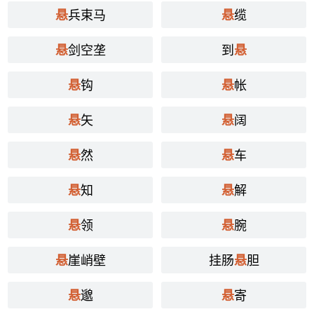
兵束马
缆
悬
悬
剑空垄
到
悬
悬
钩
帐
悬
悬
矢
阔
悬
悬
然
车
悬
悬
知
解
悬
悬
领
腕
悬
悬
崖峭壁
挂肠
胆
悬
悬
邈
寄
悬
悬