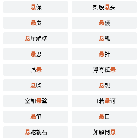
保
刺股
头
悬
悬
责
额
悬
悬
崖絶壁
瓢
悬
悬
思
针
悬
悬
鹑
浮寄孤
悬
悬
购
想
悬
悬
室如
罄
口若
河
悬
悬
笔
口
悬
悬
驼就石
如解倒
悬
悬