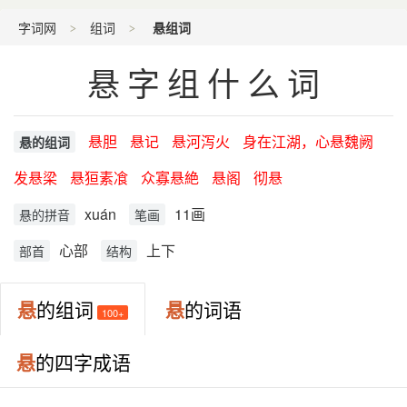
字词网
组词
悬组词
悬字组什么词
悬胆
悬记
悬河泻火
身在江湖，心悬魏阙
悬的组词
发悬梁
悬狟素飡
众寡悬絶
悬阁
彻悬
xuán
11画
悬的拼音
笔画
心部
上下
部首
结构
悬
的组词
悬
的词语
100+
悬
的四字成语