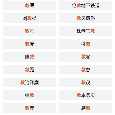
缛
伦
地下铁道
敦
敦
刘
桢
风厉俗
敦
敦
雅
珠盘玉
敦
敦
庞
撒
敦
敦
隆
喻
敦
敦
厖
惷
敦
敦
洽雠糜
茂
敦
敦
树
本务实
敦
敦
庬
磨
敦
敦