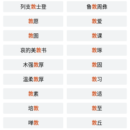
列支
士登
鲁
周彝
敦
敦
愿
爱
敦
敦
圄
课
敦
敦
哀的美
书
琢
敦
敦
木强
厚
固
敦
敦
温柔
厚
习
敦
敦
素
适
敦
敦
培
至
敦
敦
啴
丘
敦
敦