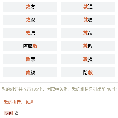
方
谨
敦
敦
叙
嘱
敦
敦
聘
蒙
敦
敦
阿摩
敬
敦
敦
悫
授
敦
敦
颜
陪
敦
敦
敦的组词共收录185个，因篇幅关系，敦的组词只列出前 48 个
敦的拼音、意思
敦
汉字