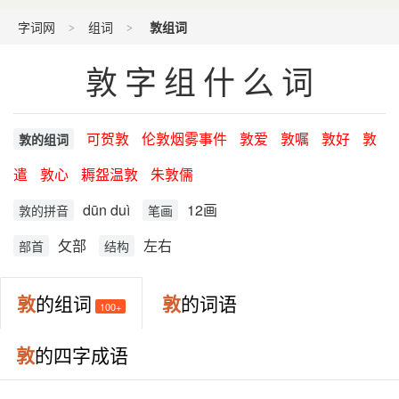
字词网
组词
敦组词
敦字组什么词
可贺敦
伦敦烟雾事件
敦爱
敦嘱
敦好
敦
敦的组词
遣
敦心
耨盌温敦
朱敦儒
dūn duì
12画
敦的拼音
笔画
攵部
左右
部首
结构
敦
的组词
敦
的词语
100+
敦
的四字成语