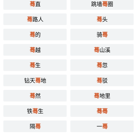
直
跳墙
圈
蓦
蓦
路人
头
蓦
蓦
的
骑
蓦
蓦
越
山溪
蓦
蓦
生
忽
蓦
蓦
钻天
地
驳
蓦
蓦
然
地里
蓦
蓦
铁
生
蓦
蓦
蓦
隔
一
蓦
蓦