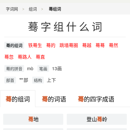
字词网
组词
蓦组词
蓦字组什么词
铁蓦生
蓦的
跳墙蓦圈
蓦越
蓦蓦
蓦然
蓦的组词
蓦忽
蓦路人
蓦直
mò
13画
蓦的拼音
笔画
艹部
上下
部首
结构
蓦
的组词
蓦
的词语
蓦
的四字成语
地
登山
岭
蓦
蓦