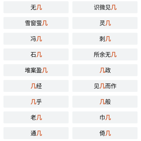
无
识微见
几
几
雪窗萤
灵
几
几
冯
刺
几
几
石
所余无
几
几
堆案盈
政
几
几
经
见
而作
几
几
乎
般
几
几
老
巾
几
几
通
倚
几
几