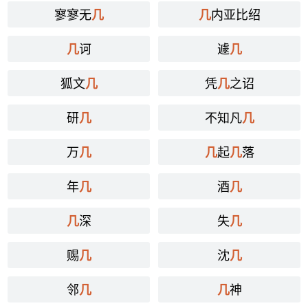
寥寥无
内亚比绍
几
几
诃
遽
几
几
狐文
凭
之诏
几
几
研
不知凡
几
几
万
起
落
几
几
几
年
酒
几
几
深
失
几
几
赐
沈
几
几
邻
神
几
几