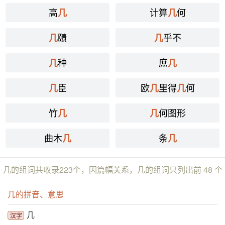
高
计算
何
几
几
赜
乎不
几
几
种
庶
几
几
臣
欧
里得
何
几
几
几
竹
何图形
几
几
曲木
条
几
几
几的组词共收录223个，因篇幅关系，几的组词只列出前 48 个
几的拼音、意思
几
汉字