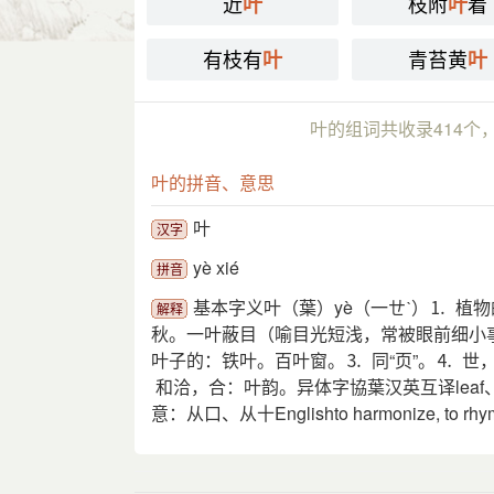
近
枝附
着
叶
叶
有枝有
青苔黄
叶
叶
叶的组词共收录414个
叶的拼音、意思
叶
汉字
yè xié
拼音
基本字义叶（葉）yè（一ㄝˋ）⒈ 
解释
秋。一叶蔽目（喻目光短浅，常被眼前细小事
叶子的：铁叶。百叶窗。⒊ 同“页”。⒋ 世
和洽，合：叶韵。异体字協葉汉英互译leaf、foliage、
意：从口、从十Englishto harmonize, to rhyme; to