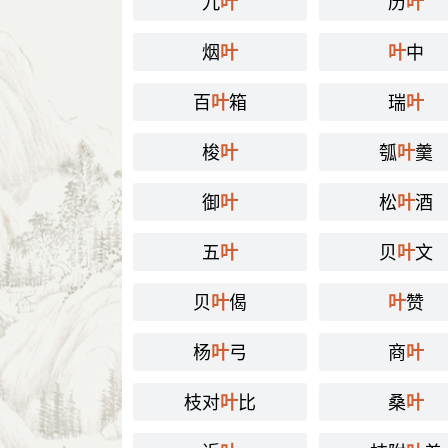
九
历
叶
叶
烟
中
叶
叶
百
箱
瑞
叶
叶
梭
瓠
羹
叶
叶
御
松
酒
叶
叶
五
贝
文
叶
叶
贝
偈
赞
叶
叶
杨
弓
商
叶
叶
枝对
比
桑
叶
叶