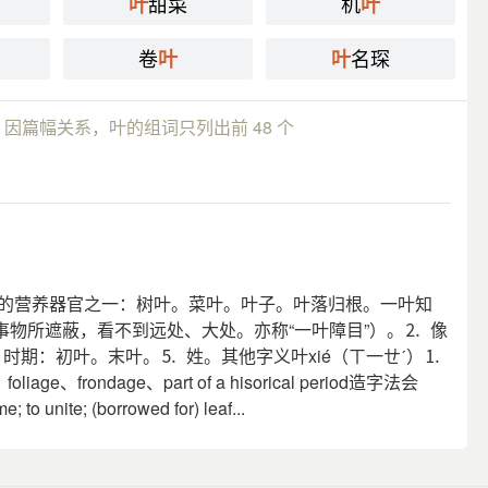
甜菜
机
叶
叶
卷
名琛
叶
叶
，因篇幅关系，叶的组词只列出前 48 个
植物的营养器官之一：树叶。菜叶。叶子。叶落归根。一叶知
物所遮蔽，看不到远处、大处。亦称“一叶障目”）。⒉ 像
，时期：初叶。末叶。⒌ 姓。其他字义叶xié（ㄒ一ㄝˊ）⒈
frondage、part of a hisorical period造字法会
 unite; (borrowed for) leaf...