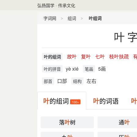
弘扬国学 · 传承文化
字词网
组词
叶组词
叶
故叶
复叶
七叶
枝叶扶疏
叶的组词
yè xié
5画
叶的拼音
笔画
口部
左右
部首
结构
叶
的组词
叶
的词语
100+
落
树
通
叶
叶