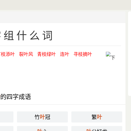
字组什么词
有枝添叶
裂叶风
青枝绿叶
连叶
寻枝摘叶
叶
的四字成语
竹
冠
繁
叶
叶