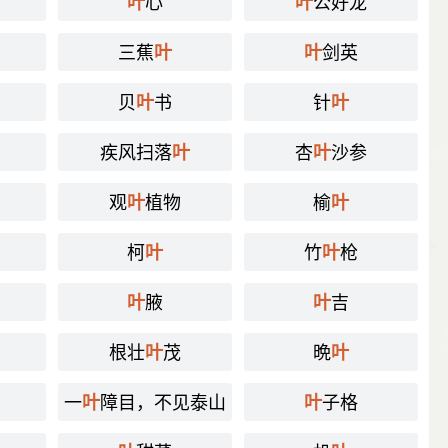
心
公好龙
叶
叶
三蕉
剑英
叶
叶
贝
书
针
叶
叶
疾风扫落
杏
沙参
叶
叶
观
植物
榆
叶
叶
柯
竹
枪
叶
叶
腋
吉
叶
叶
根壮
茂
晩
叶
叶
一
障目，不见泰山
子格
叶
叶