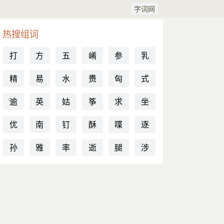
字词网
热搜组词
打
方
五
崤
参
乳
精
易
水
赉
匈
式
逾
英
姑
筝
求
坐
优
南
钉
酥
喋
逐
孙
雅
率
逝
腿
涉